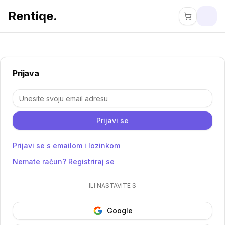
Rentiqe.
Prijava
Prijava
Prijavi se
Prijavi se s emailom i lozinkom
Nemate račun? Registriraj se
ILI NASTAVITE S
Google