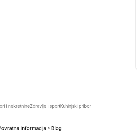
ori i nekretnine
Zdravlje i sport
Kuhinjski pribor
Povratna informacija
Blog