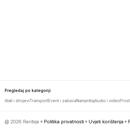
Pregledaj po kategoriji
Alati i strojevi
Transport
Event i zabava
Namještaj
Audio i video
Prost
@ 2026 Rentiqe
Politika privatnosti
Uvjeti korištenja