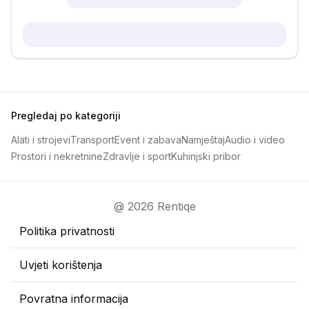
Pregledaj po kategoriji
Alati i strojevi
Transport
Event i zabava
Namještaj
Audio i video
Prostori i nekretnine
Zdravlje i sport
Kuhinjski pribor
@ 2026 Rentiqe
Politika privatnosti
Uvjeti korištenja
Povratna informacija