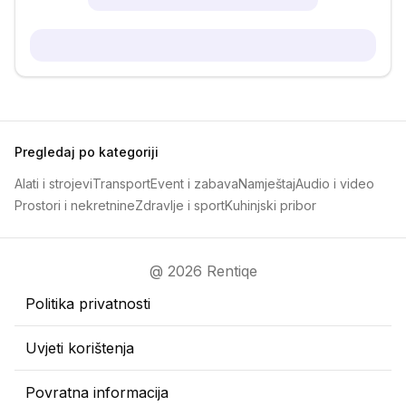
Pregledaj po kategoriji
Alati i strojevi
Transport
Event i zabava
Namještaj
Audio i video
Prostori i nekretnine
Zdravlje i sport
Kuhinjski pribor
@ 2026 Rentiqe
Politika privatnosti
Uvjeti korištenja
Povratna informacija