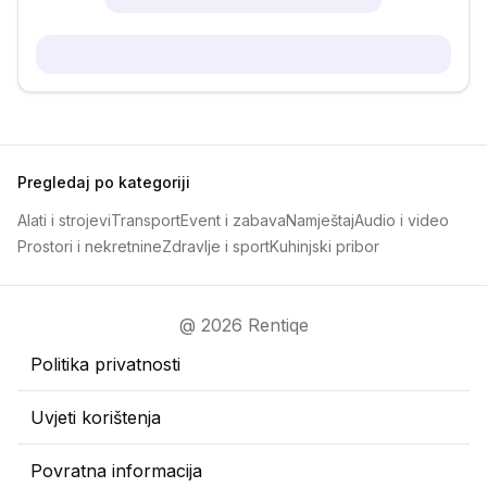
Pregledaj po kategoriji
Alati i strojevi
Transport
Event i zabava
Namještaj
Audio i video
Prostori i nekretnine
Zdravlje i sport
Kuhinjski pribor
@ 2026 Rentiqe
Politika privatnosti
Uvjeti korištenja
Povratna informacija