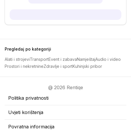
Pregledaj po kategoriji
Alati i strojevi
Transport
Event i zabava
Namještaj
Audio i video
Prostori i nekretnine
Zdravlje i sport
Kuhinjski pribor
@ 2026 Rentiqe
Politika privatnosti
Uvjeti korištenja
Povratna informacija