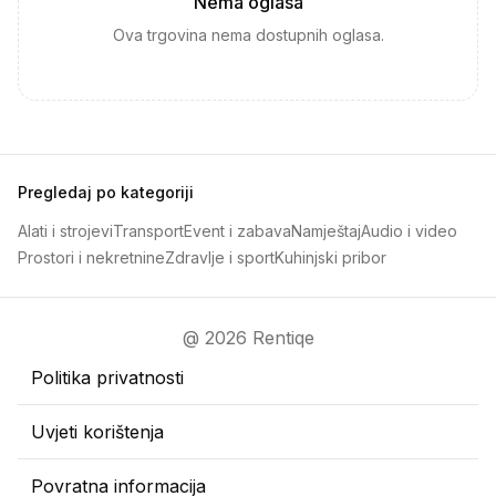
Nema oglasa
Ova trgovina nema dostupnih oglasa.
Pregledaj po kategoriji
Alati i strojevi
Transport
Event i zabava
Namještaj
Audio i video
Prostori i nekretnine
Zdravlje i sport
Kuhinjski pribor
@ 2026 Rentiqe
Politika privatnosti
Uvjeti korištenja
Povratna informacija