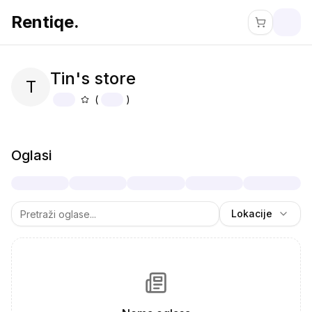
Rentiqe.
Tin's store
T
(
)
About
Tin's store
Oglasi
Lokacije